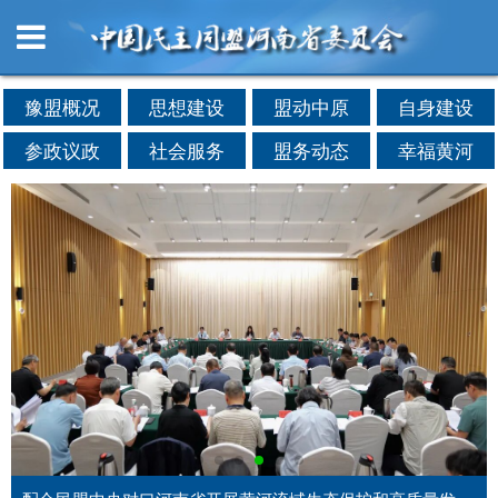
豫盟概况
思想建设
盟动中原
自身建设
参政议政
社会服务
盟务动态
幸福黄河