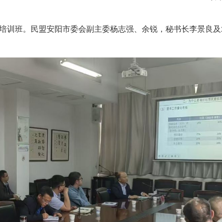
培训班。民盟
安阳
市委会副主委
杨志强
、
余锐，
秘书长
李景良及