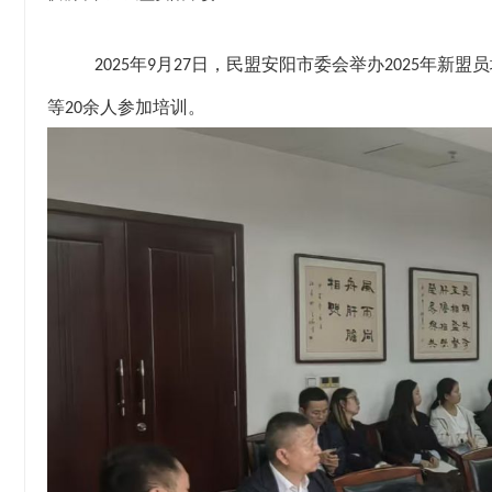
年
月
日，民盟
安阳
市委会举办
年新盟员
2025
9
27
2025
等
余人参加培训
。
20