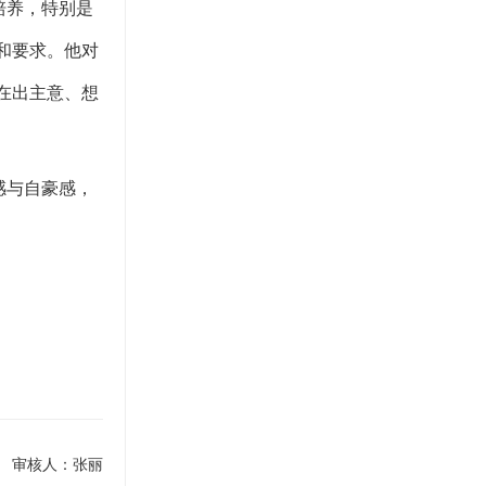
培养，特别是
和要求。他对
在出主意、想
感与自豪感，
 审核人：张丽