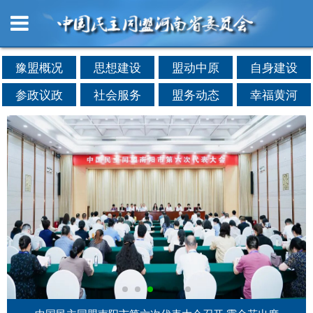
豫盟概况
思想建设
盟动中原
自身建设
参政议政
社会服务
盟务动态
幸福黄河