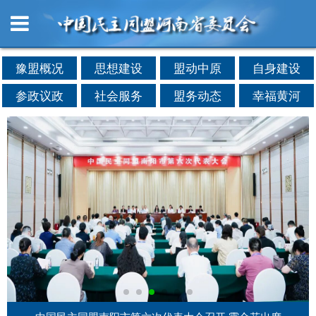
豫盟概况
思想建设
盟动中原
自身建设
参政议政
社会服务
盟务动态
幸福黄河