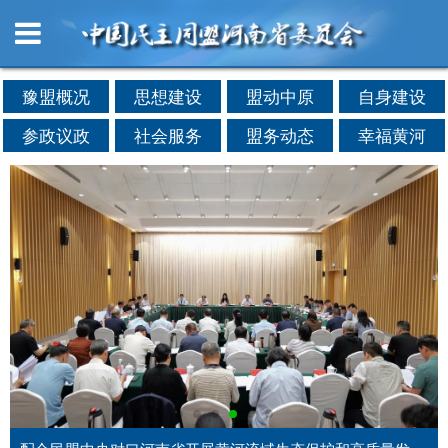
豫盟概况
思想建设
盟动中原
自身建设
参政议政
社会服务
盟务动态
幸福黄河