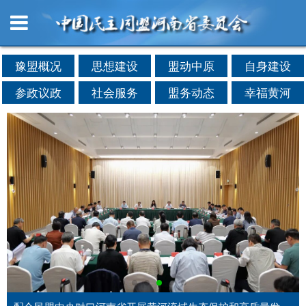
豫盟概况
思想建设
盟动中原
自身建设
参政议政
社会服务
盟务动态
幸福黄河