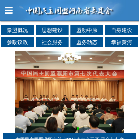
豫盟概况
思想建设
盟动中原
自身建设
参政议政
社会服务
盟务动态
幸福黄河