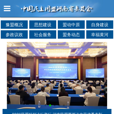
豫盟概况
思想建设
盟动中原
自身建设
参政议政
社会服务
盟务动态
幸福黄河