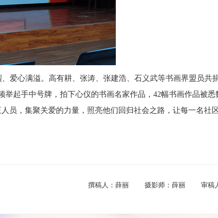
烈、爱心满溢。高有耕、张涛、张建浩、石义武等书画界盟员共
频频举起手中号牌，拍下心仪的书画名家作品，42幅书画作品被悉
矫正人员，集聚关爱的力量，照亮他们回归社会之路，让每一名社
撰稿人：薛丽 摄影师：薛丽 审