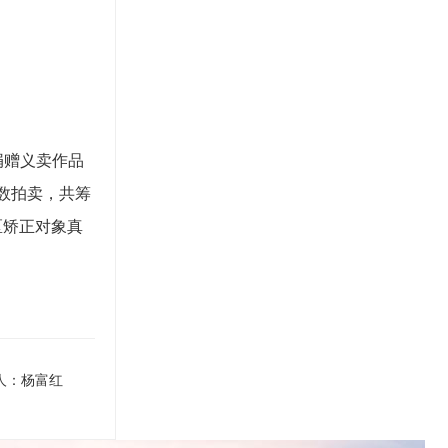
捐赠义卖作品
数拍卖，共筹
区矫正对象真
稿人：杨富红