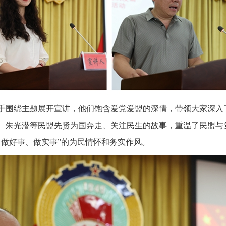
手围绕主题展开宣讲，他们饱含爱党爱盟的深情，带领大家深入
、朱光潜等民盟先贤为国奔走、关注民生的故事，重温了民盟与
，做好事、做实事”的为民情怀和务实作风。