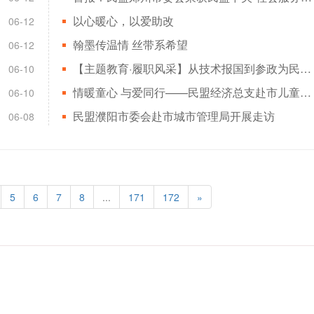
以心暖心，以爱助改
06-12
翰墨传温情 丝带系希望
06-12
【主题教育·履职风采】从技术报国到参政为民——宋晓波与他的轴承强国梦
06-10
情暖童心 与爱同行——民盟经济总支赴市儿童福利院开展“六一”爱心捐赠活动
06-10
民盟濮阳市委会赴市城市管理局开展走访
06-08
5
6
7
8
...
171
172
»