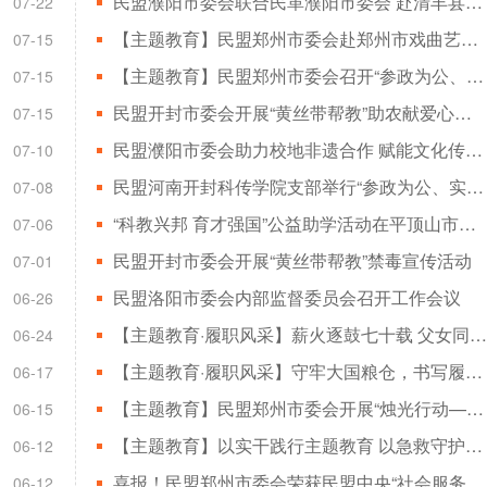
民盟濮阳市委会联合民革濮阳市委会 赴清丰县廉政教育馆开展警示教育活动
07-22
【主题教育】民盟郑州市委会赴郑州市戏曲艺术保护传承发展中心开展专题调研
07-15
【主题教育】民盟郑州市委会召开“参政为公、实干为民”主题教育集体学习研讨会
07-15
民盟开封市委会开展“黄丝带帮教”助农献爱心活动
07-15
民盟濮阳市委会助力校地非遗合作 赋能文化传承育人
07-10
民盟河南开封科传学院支部举行“参政为公、实干为民”主题教育学习活动
07-08
“科教兴邦 育才强国”公益助学活动在平顶山市举行
07-06
民盟开封市委会开展“黄丝带帮教”禁毒宣传活动
07-01
民盟洛阳市委会内部监督委员会召开工作会议
06-26
【主题教育·履职风采】薪火逐鼓七十载 父女同心续文脉——盟员耿国安、耿丹丹深耕玄天锣鼓非遗传承纪实
06-24
【主题教育·履职风采】守牢大国粮仓，书写履职答卷——记漯河市粮食和物资储备局盟员李高启
06-17
【主题教育】民盟郑州市委会开展“烛光行动——六一儿童节慰问暨送教进校园”活动
06-15
【主题教育】以实干践行主题教育 以急救守护校园安全——民盟郑州市委会组织开展心肺复苏（CPR+AED）培训进校园活动
06-12
喜报！民盟郑州市委会荣获民盟中央“社会服务工作先进集体”荣誉称号
06-12