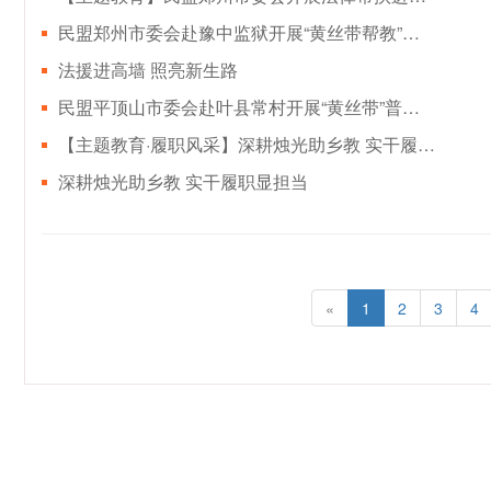
民盟郑州市委会赴豫中监狱开展“黄丝带帮教”读书分享活动
法援进高墙 照亮新生路
民盟平顶山市委会赴叶县常村开展“黄丝带”普法帮教活动
【主题教育·履职风采】深耕烛光助乡教 实干履职显担当——民盟平顶山市委会扎实推进主题教育落地见效
深耕烛光助乡教 实干履职显担当
«
1
2
3
4