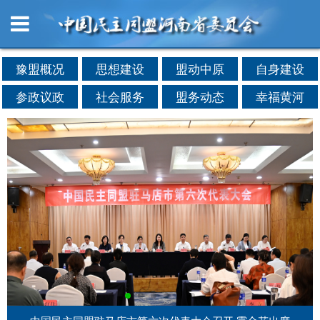
豫盟概况
思想建设
盟动中原
自身建设
参政议政
社会服务
盟务动态
幸福黄河